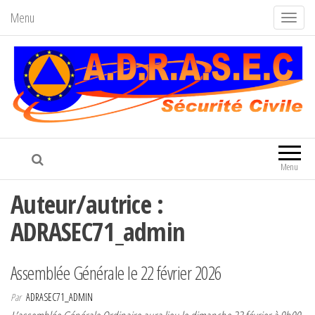
Menu
A
f
f
i
c
h
Adrasec71
Association Départementale de la
e
FNRASEC
r
Menu
/
Auteur/autrice :
m
a
ADRASEC71_admin
s
q
Assemblée Générale le 22 février 2026
u
e
Par
ADRASEC71_ADMIN