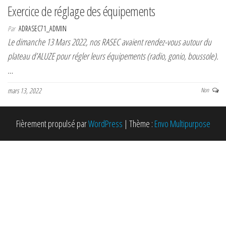
Exercice de réglage des équipements
Par
ADRASEC71_ADMIN
Le dimanche 13 Mars 2022, nos RASEC avaient rendez-vous autour du
plateau d’ALUZE pour régler leurs équipements (radio, gonio, boussole).
…
mars 13, 2022
Non
Fièrement propulsé par
WordPress
|
Thème :
Envo Multipurpose