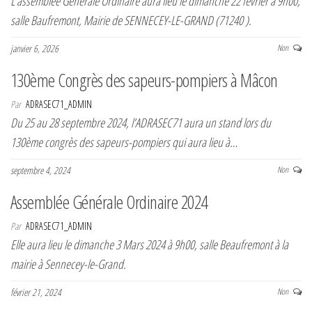
L’assemblée Générale Ordinaire aura lieu le dimanche 22 février à 9h00,
r
salle Baufremont, Mairie de SENNECEY-LE-GRAND (71240 ).
l
a
janvier 6, 2026
Non
n
130ème Congrès des sapeurs-pompiers à Mâcon
a
v
Par
ADRASEC71_ADMIN
i
Du 25 au 28 septembre 2024, l’ADRASEC71 aura un stand lors du
g
130ème congrès des sapeurs-pompiers qui aura lieu à…
a
septembre 4, 2024
Non
t
i
Assemblée Générale Ordinaire 2024
o
Par
ADRASEC71_ADMIN
n
Elle aura lieu le dimanche 3 Mars 2024 à 9h00, salle Beaufremont à la
mairie à Sennecey-le-Grand.
février 21, 2024
Non