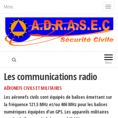
Menu
A
f
f
i
c
h
Adrasec71
Association Départementale de la
e
FNRASEC
r
Menu
/
Les communications radio
m
a
AÉRONEFS CIVILS ET MILITAIRES
s
q
Les aéronefs civils sont équipés de balises émettant sur
u
la fréquence 121.5 MHz et/ou 406 MHz pour les balises
e
numériques équipées d’un GPS. Les appareils militaires