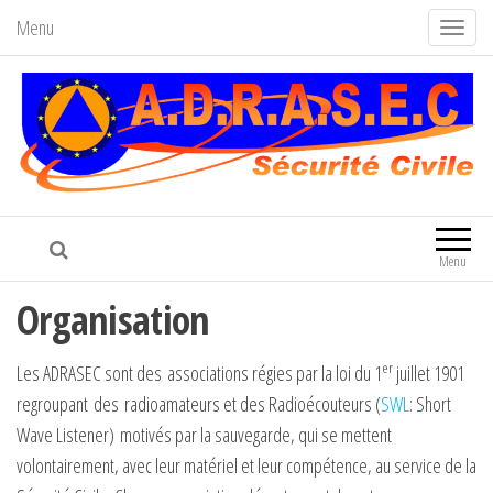
Menu
A
f
f
i
c
h
Adrasec71
Association Départementale de la
e
FNRASEC
r
Menu
/
Organisation
m
a
er
Les ADRASEC sont des associations régies par la loi du 1
juillet 1901
s
regroupant des radioamateurs et des Radioécouteurs (
SWL
: Short
q
Wave Listener) motivés par la sauvegarde, qui se mettent
u
volontairement, avec leur matériel et leur compétence, au service de la
e