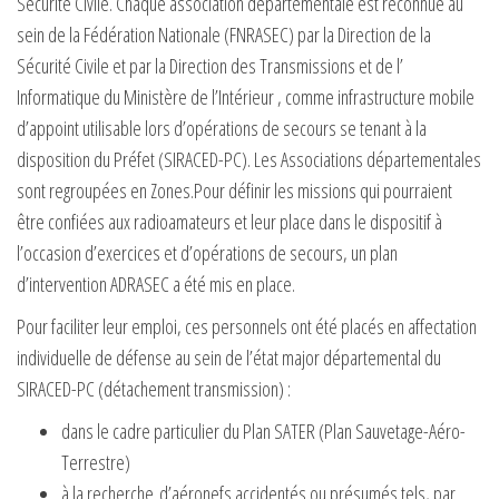
Sécurité Civile. Chaque association départementale est reconnue au
r
sein de la Fédération Nationale (FNRASEC) par la Direction de la
l
Sécurité Civile et par la Direction des Transmissions et de l’
a
Informatique du Ministère de l’Intérieur , comme infrastructure mobile
n
d’appoint utilisable lors d’opérations de secours se tenant à la
a
disposition du Préfet (SIRACED-PC). Les Associations départementales
v
sont regroupées en Zones.Pour définir les missions qui pourraient
i
être confiées aux radioamateurs et leur place dans le dispositif à
g
l’occasion d’exercices et d’opérations de secours, un plan
a
d’intervention ADRASEC a été mis en place.
t
i
Pour faciliter leur emploi, ces personnels ont été placés en affectation
o
individuelle de défense au sein de l’état major départemental du
n
SIRACED-PC (détachement transmission) :
dans le cadre particulier du Plan SATER (Plan Sauvetage-Aéro-
Terrestre)
à la recherche d’aéronefs accidentés ou présumés tels, par