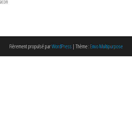
Macon
Fièrement propulsé par
WordPress
|
Thème :
Envo Multipurpose